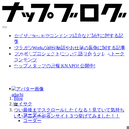
2022.05.31
つい最後までスクロールした
セイサク
how toやコンテンツ紹介など制作に関する記
事
くなる！見ていて気持ちいい
ウラガワ
Workの制作秘話やお仕事の裏側に関する記事
アニメーションサイト３つ挙
フカボリ
プロジェクトについて語り合うクロストーク
コンテンツ
げてみました！！
ナップスタッフの日報 KNAPO! 公開中!
adachi
Blog
セイサク
34
つい最後までスクロールしたくなる！見ていて気持ち
コーディング
いいアニメーションサイト３つ挙げてみました！！
コーダー