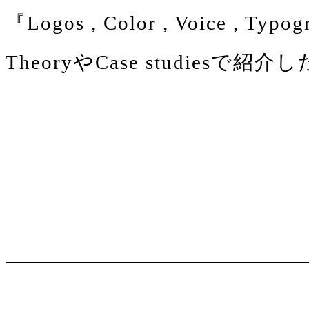
『Logos , Color , Voice , T
TheoryやCase studi