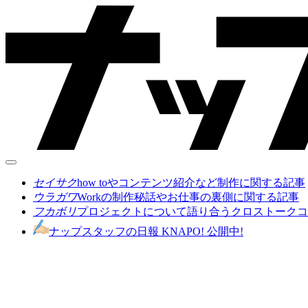
セイサク
how toやコンテンツ紹介など制作に関する記事
ウラガワ
Workの制作秘話やお仕事の裏側に関する記事
フカボリ
プロジェクトについて語り合うクロストークコ
ナップスタッフの日報 KNAPO! 公開中!