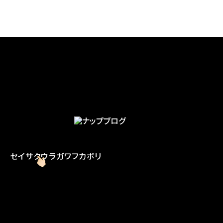
セイサク
ウラガワ
フカボリ