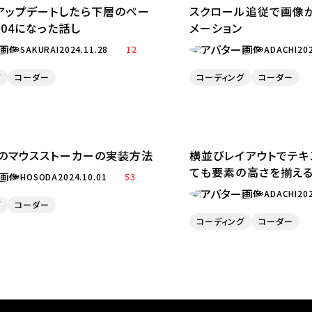
アップデートしたら下層のペー
スクロール追従で画像
04になった話し
メーション
SAKURAI
2024.11.28
12
ADACHI
20
グ
コーダー
コーディング
コーダー
rでのマウスストーカーの実装方法
横並びレイアウトでテキ
ても要素の高さを揃え
HOSODA
2024.10.01
53
ADACHI
20
グ
コーダー
コーディング
コーダー