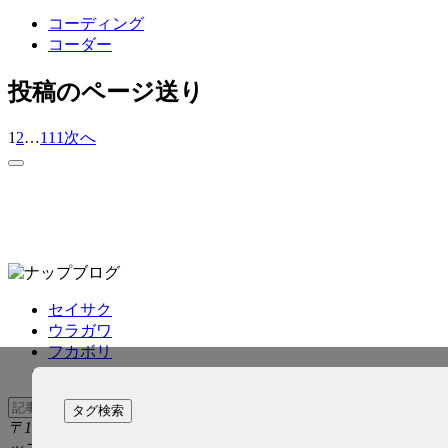
コーディング
コーダー
投稿のページ送り
1
2
…
111
次へ
セイサク
ウラガワ
フカボリ
タグ検索
〒150-0011 東京都渋谷区東2-5-36 大泉ビル1F 株式会社ナ