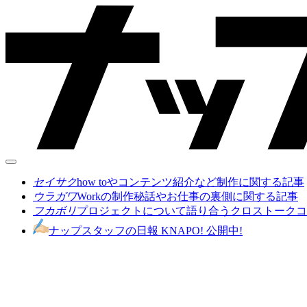
セイサク
how toやコンテンツ紹介など制作に関する記事
ウラガワ
Workの制作秘話やお仕事の裏側に関する記事
フカボリ
プロジェクトについて語り合うクロストークコ
ナップスタッフの日報 KNAPO! 公開中!