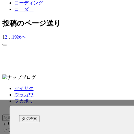
コーディング
コーダー
投稿のページ送り
1
2
…
19
次へ
セイサク
ウラガワ
フカボリ
タグ検索
〒150-0011 東京都渋谷区東2-5-36 大泉ビル1F 株式会社ナ
ップ