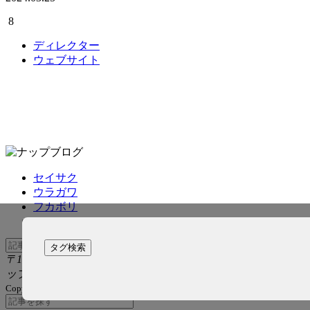
8
ディレクター
ウェブサイト
セイサク
ウラガワ
フカボリ
タグ検索
〒150-0011 東京都渋谷区東2-5-36 大泉ビル1F 株式会社ナ
ップ
Copyright — all rights reserved.