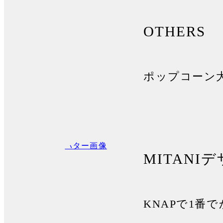
OTHERS
ポップコーン
MITANI
デ
KNAPで1番