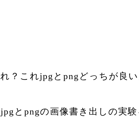
れ？これjpgとpngどっちが良
pgとpngの画像書き出しの実