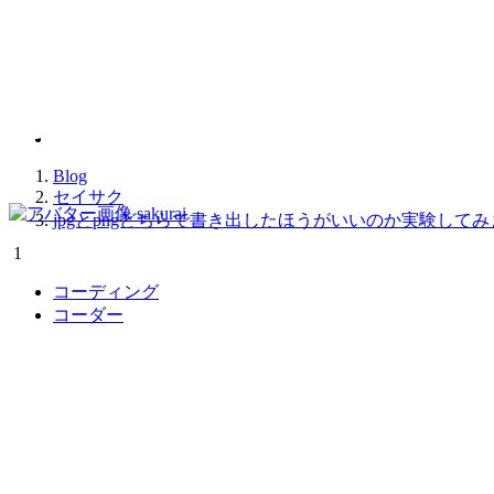
2019.01.15
jpgとpngどちらで書
Blog
セイサク
sakurai
jpgとpngどちらで書き出したほうがいいのか実験して
1
コーディング
コーダー