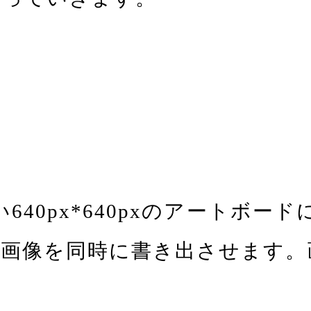
使い640px*640pxのアート
像を同時に書き出させます。画質は