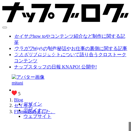
セイサク
how toやコンテンツ紹介など制作に関する記
2024.12.27
事
ウラガワ
Workの制作秘話やお仕事の裏側に関する記事
FIigma始めました。
フカボリ
プロジェクトについて語り合うクロストーク
コンテンツ
ナップスタッフの日報 KNAPO! 公開中!
mitani
5
Blog
デザイン
セイサク
デザイナー
FIigma始めました。
ウェブサイト