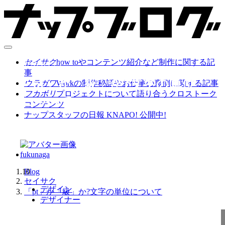
セイサク
how toやコンテンツ紹介など制作に関する記
2026.05.29
事
「pt」か「級」か?文字の単位
ウラガワ
Workの制作秘話やお仕事の裏側に関する記事
フカボリ
プロジェクトについて語り合うクロストーク
について
コンテンツ
ナップスタッフの日報 KNAPO! 公開中!
fukunaga
10
Blog
セイサク
デザイン
「pt」か「級」か?文字の単位について
デザイナー