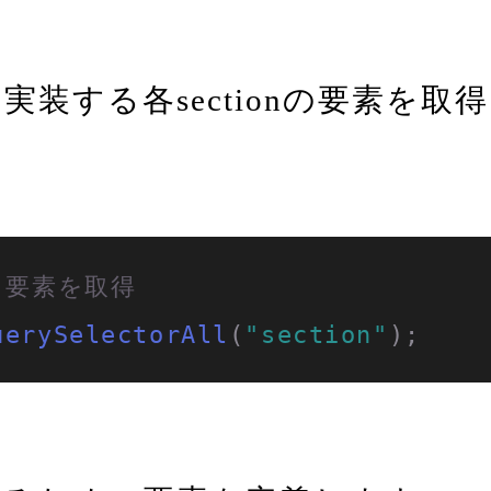
装する各sectionの要素を取
> 要素を取得
uerySelectorAll
(
"section"
);