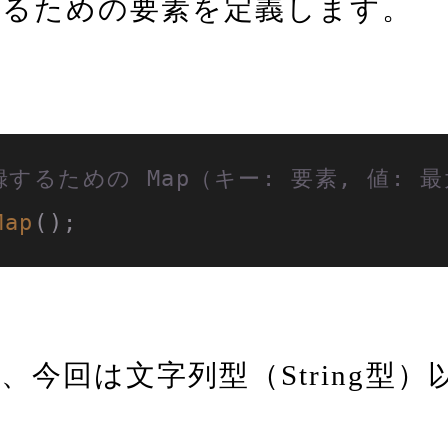
するための要素を定義します。
するための Map（キー: 要素, 値: 
Map
();
が、今回は文字列型（String型