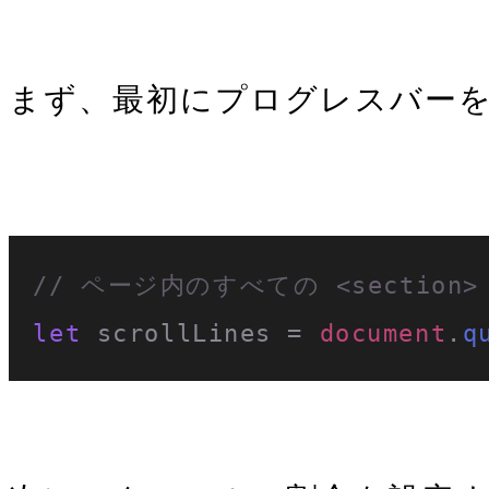
まず、最初にプログレスバーを実
// ページ内のすべての <section
let
 scrollLines = 
document
.
q