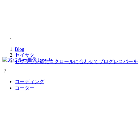
2025.03.19
セクション毎にスクロー
Blog
セイサク
hosoda
セクション毎にスクロールに合わせてプログレスバーを
7
コーディング
コーダー