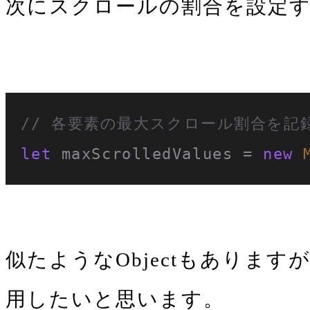
次にスクロールの割合を設定
// 各要素の最大スクロール割合を記録
let
 maxScrolledValues = 
new
似たようなObjectもあります
用したいと思います。