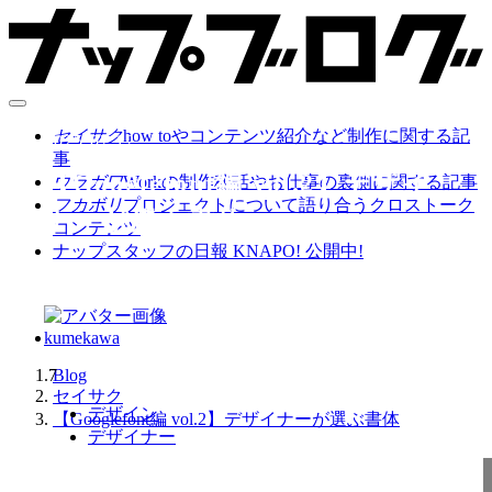
セイサク
how toやコンテンツ紹介など制作に関する記
2025.02.12
事
【Googlefont編 vol.2】デザイ
ウラガワ
Workの制作秘話やお仕事の裏側に関する記事
フカボリ
プロジェクトについて語り合うクロストーク
ナーが選ぶ書体
コンテンツ
ナップスタッフの日報 KNAPO! 公開中!
kumekawa
7
Blog
セイサク
デザイン
【Googlefont編 vol.2】デザイナーが選ぶ書体
デザイナー