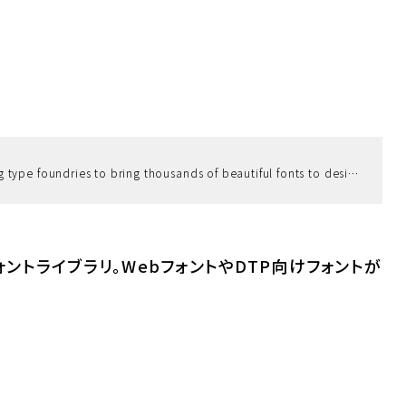
Adobe Fonts partners with the world’s leading type foundries to bring thousands of beautiful fonts to designers every day. No need to worry about licensing, and you can use fonts from Adobe Fonts on the web or in desktop applications.
るフォントライブラリ。WebフォントやDTP向けフォントが