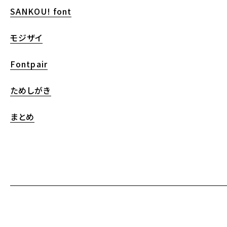
SANKOU! font
モジザイ
Fontpair
ためしがき
まとめ