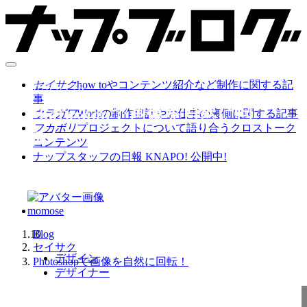
セイサク
how toやコンテンツ紹介など制作に関する記
2026.03.26
事
Photoshopで画像を自然に回
ウラガワ
Workの制作秘話やお仕事の裏側に関する記事
フカボリ
プロジェクトについて語り合うクロストーク
転！
コンテンツ
ナップスタッフの日報 KNAPO! 公開中!
momose
10
Blog
セイサク
デザイン
Photoshopで画像を自然に回転！
デザイナー