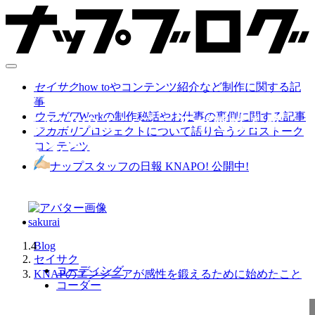
セイサク
how toやコンテンツ紹介など制作に関する記
2024.05.14
事
ウラガワ
Workの制作秘話やお仕事の裏側に関する記事
KNAPのエンジニアが感性を鍛
フカボリ
プロジェクトについて語り合うクロストーク
えるために始めたこと
コンテンツ
ナップスタッフの日報 KNAPO! 公開中!
sakurai
4
Blog
セイサク
コーディング
KNAPのエンジニアが感性を鍛えるために始めたこと
コーダー