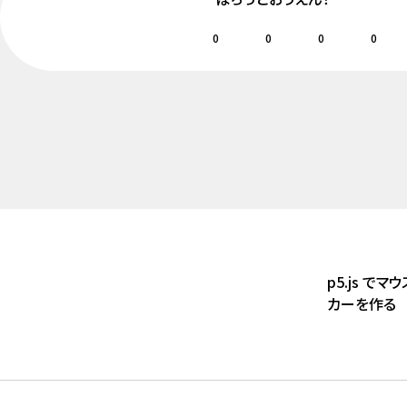
0
0
0
0
p5.js でマ
カーを作る