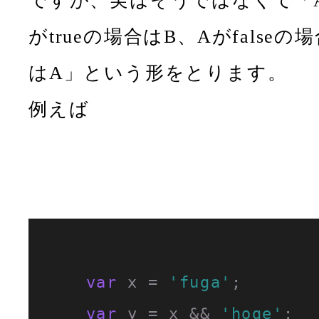
ですが、実はそうではなくて「
がtrueの場合はB、Aがfalseの
はA」という形をとります。
例えば
var
 x = 
'fuga'
;

var
 y = x && 
'hoge'
;
