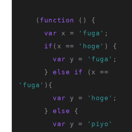
    (
function
 (
) {

var
 x = 
'fuga'
;

if
(x == 
'hoge'
) {

var
 y = 
'fuga'
;

      } 
else
if
 (x == 
'fuga'
){

var
 y = 
'hoge'
;

      } 
else
 {

var
 y = 
'piyo'