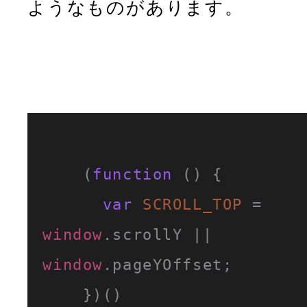
ようなものがあります。
    (
function
 (
) {

var
SCROLL_TOP
 = 
window
.
scrollY
 || 
window
.
pageYOffset
;

    })()
