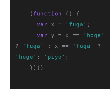
    (
function
 (
) {

var
 x = 
'fuga'
;

var
 y = x == 
'hoge'
? 
'fuga'
 : x == 
'fuga'
 ? 
'hoge'
: 
'piyo'
;

    })()
