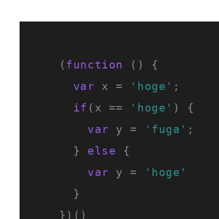
    (
function
 (
) {

var
 x = 
'hoge'
;

if
(x == 
'hoge'
) {

var
 y = 
'fuga'
;

      } 
else
 {

var
 y = 
'hoge'
      }

    })()
