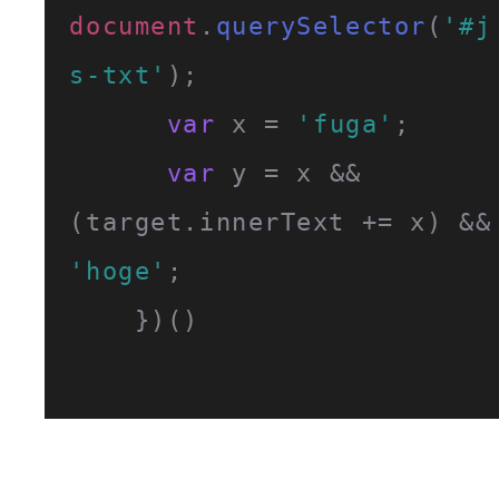
document
.
querySelector
(
'#j
s-txt'
);

var
 x = 
'fuga'
;

var
 y = x && 
(target.
innerText
 += 
'hoge'
;

    })()
