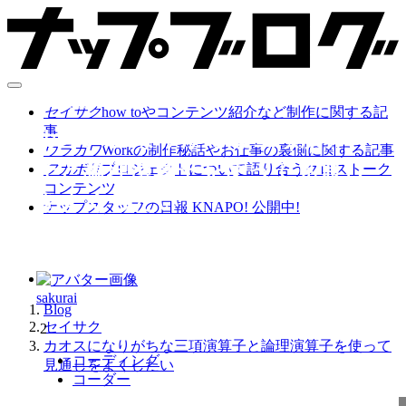
2020.06.18
セイサク
how toやコンテンツ紹介など制作に関する記
事
カオスになりがちな三項演算
ウラガワ
Workの制作秘話やお仕事の裏側に関する記事
子と論理演算子を使って見通し
フカボリ
プロジェクトについて語り合うクロストーク
コンテンツ
をよくしたい
ナップスタッフの日報 KNAPO! 公開中!
sakurai
Blog
セイサク
2
カオスになりがちな三項演算子と論理演算子を使って
コーディング
見通しをよくしたい
コーダー