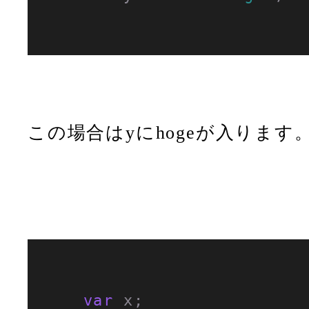
この場合はyにhogeが入ります
var
 x;
