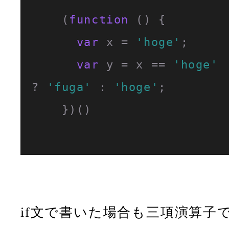
    (
function
 (
) {

var
 x = 
'hoge'
;

var
 y = x == 
'hoge'
? 
'fuga'
 : 
'hoge'
;

    })()

if文で書いた場合も三項演算子