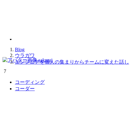
2024.03.27
エンジニアを個人の集ま
Blog
ウラガワ
sakurai
エンジニアを個人の集まりからチームに変えた話し
7
コーディング
コーダー