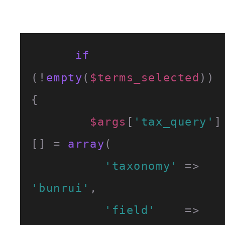
if
(!
empty
(
$terms_selected
)) 
{

$args
[
'tax_query'
]
[] = 
array
(

'taxonomy'
 => 
'bunrui'
,

'field'
    => 