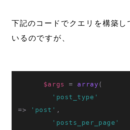
下記のコードでクエリを構築し
いるのですが、
$args
 = 
array
(

'post_type'
=> 
'post'
,

'posts_per_page'