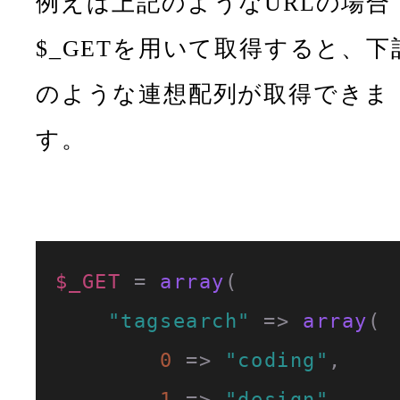
例えば上記のようなURLの場合
$_GETを用いて取得すると、下
のような連想配列が取得できま
す。
$_GET
 = 
array
(

"tagsearch"
 => 
array
(

0
 => 
"coding"
,

1
 => 
"design"