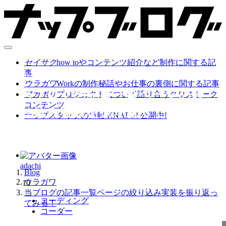
セイサク
how toやコンテンツ紹介など制作に関する記
事
2024.03.29
ウラガワ
Workの制作秘話やお仕事の裏側に関する記事
当ブログの記事一覧ページの絞
フカボリ
プロジェクトについて語り合うクロストーク
コンテンツ
り込み実装を振り返ってみる！
ナップスタッフの日報 KNAPO! 公開中!
adachi
Blog
ウラガワ
10
当ブログの記事一覧ページの絞り込み実装を振り返っ
コーディング
てみる！
コーダー