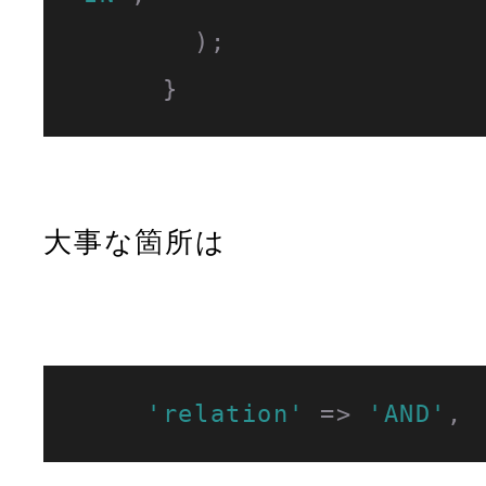
        );

      }
大事な箇所は
'relation'
 => 
'AND'
,