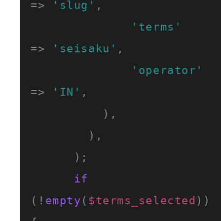
=> 
'slug'
,

'terms'
=> 
'seisaku'
,

'operator'
=> 
'IN'
,

          ),

        ),

      );

if
(!
empty
(
$terms_selected
)) 