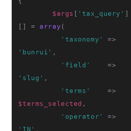
{

$args
[
'tax_query'
]
[] = 
array
(

'taxonomy'
 => 
'bunrui'
,

'field'
    => 
'slug'
,

'terms'
    => 
$terms_selected
,

'operator'
 => 
'IN'
,
