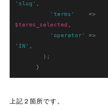
'slug'
,

'terms'
    => 
$terms_selected
,

'operator'
 => 
'IN'
,

        );

      }
上記２箇所です。