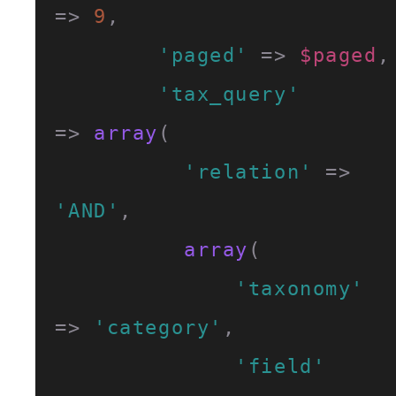
=> 
9
,

'paged'
 => 
$paged
,

'tax_query'
=> 
array
(

'relation'
 => 
'AND'
,

array
(

'taxonomy'
=> 
'category'
,

'field'