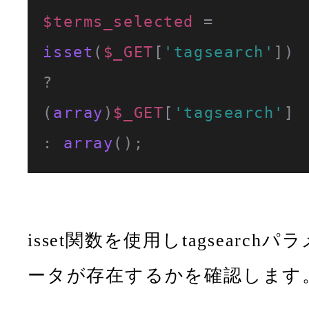
$terms_selected
 = 
isset
(
$_GET
[
'tagsearch'
]) 
? 
(
array
)
$_GET
[
'tagsearch'
] 
: 
array
();
isset関数を使用しtagsearchパラ
ータが存在するかを確認します