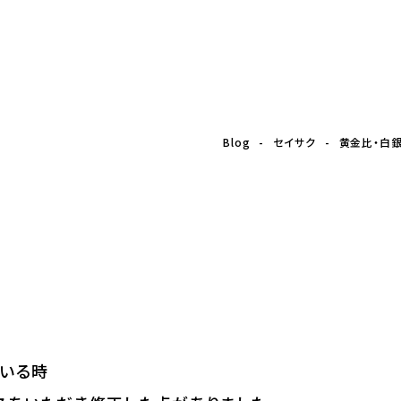
はなぜ美しいのか？
Blog
セイサク
黄金比・白
ている時