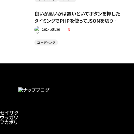
良いか悪いかは置いといてボタンを押した
タイミングでPHPを使ってJSONを切り取っ
て渡す
3
2024.05.20
コーディング
セイサク
ウラガワ
フカボリ