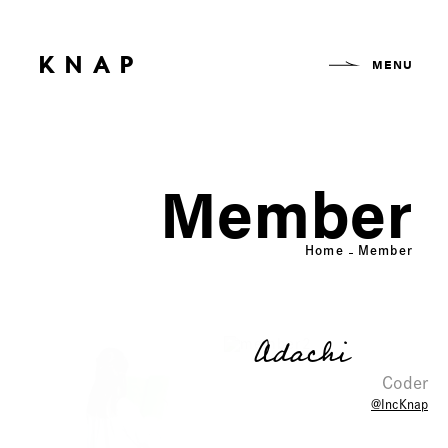
MENU
KNAP
Member
Home
Member
Adachi
Coder
@IncKnap