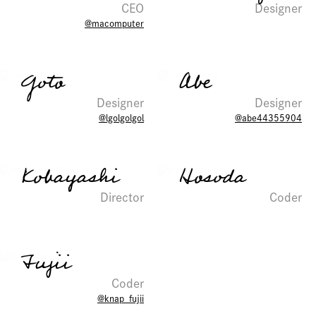
CEO
Designer
@macomputer
Goto
Abe
Designer
Designer
@lgolgolgol
@abe44355904
Kobayashi
Hosoda
Director
Coder
Fujii
Coder
@knap_fujii