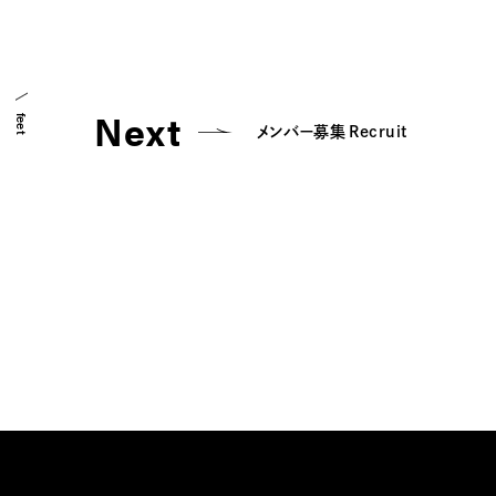
Next
feet
メンバー募集 Recruit