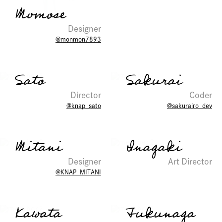
Momose
Designer
@monmon7893
Sato
Sakurai
Director
Coder
@knap_sato
@sakurairo_dev
Mitani
Inagaki
Designer
Art Director
@KNAP_MITANI
Kawata
Fukunaga