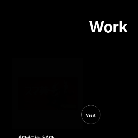
Work
Visit
sma-ei.com