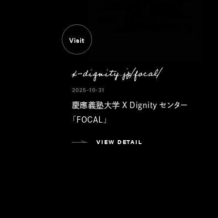
Visit
x-dignity.jp/focal/
2025-10-31
慶應義塾大学 X Dignity センター
「FOCAL」
VIEW DETAIL