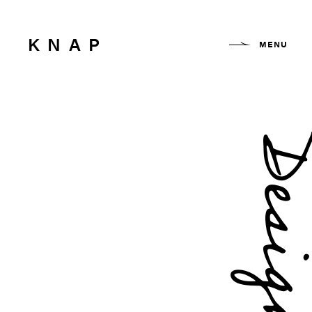
KNAP
MENU
Desi