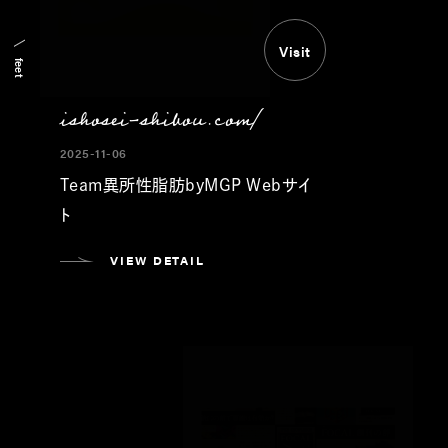
Visit
feet
ishosei-shibou.com/
2025-11-06
Team異所性脂肪byMGP Webサイ
ト
VIEW DETAIL