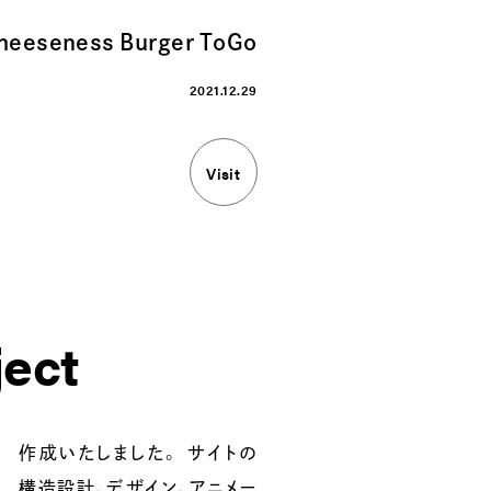
heeseness Burger ToGo
2021.12.29
Visit
ject