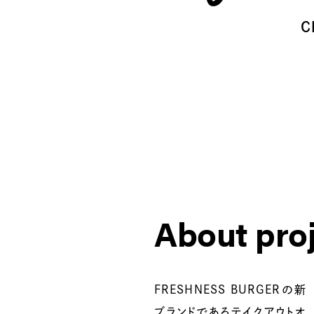
C
About pro
FRESHNESS BURGERの新
作成いたしました。 サイトの
ブランドであるテイクアウトオ
構造設計、デザイン、アニメー