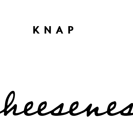
KNAP
cheesene