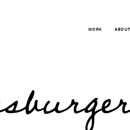
WORK
ABOU
ssburge