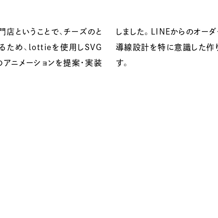
門店ということで、チーズのと
からのオーダーシステムなので、
ため、lottieを使用しSVG
識した作り込みになっていま
のアニメーションを提案・実装
す。