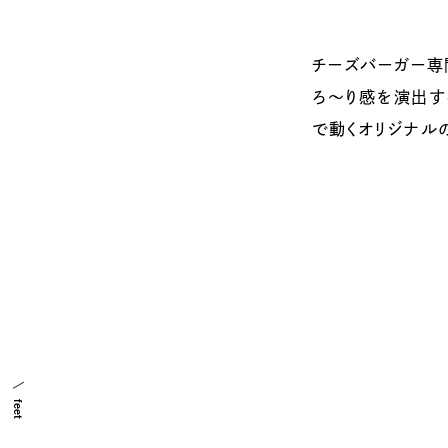
チーズバーガー専
しました。LINE
ろ〜り感を演出する
導線設計を特に意
で動くオリジナル
feet