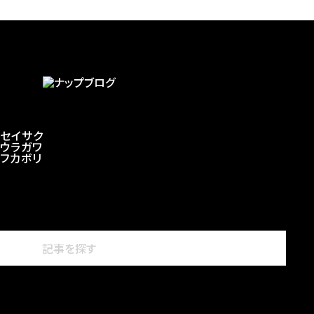
セイサク
ウラガワ
フカボリ