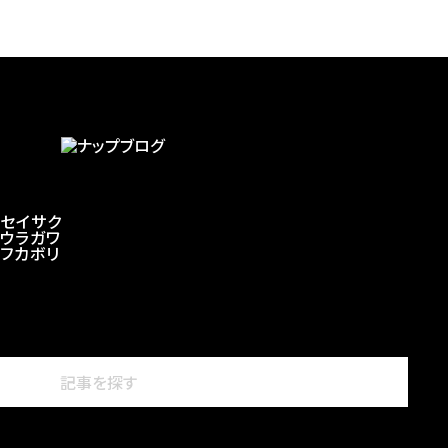
セイサク
ウラガワ
フカボリ