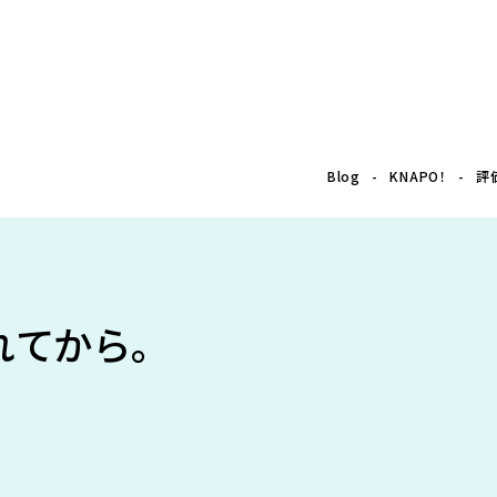
Blog
KNAPO！
評
てから。