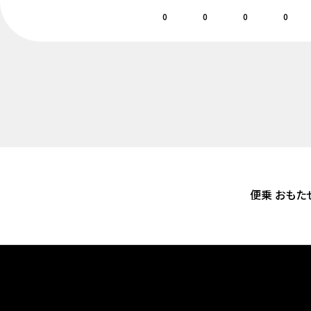
0
0
0
0
便乗 おもた