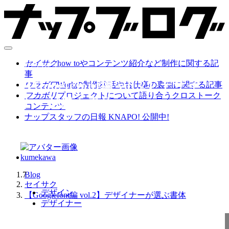
セイサク
how toやコンテンツ紹介など制作に関する記
2025.02.12
事
【Googlefont編 vol.2】デザイ
ウラガワ
Workの制作秘話やお仕事の裏側に関する記事
フカボリ
プロジェクトについて語り合うクロストーク
ナーが選ぶ書体
コンテンツ
ナップスタッフの日報 KNAPO! 公開中!
kumekawa
7
Blog
セイサク
デザイン
【Googlefont編 vol.2】デザイナーが選ぶ書体
デザイナー