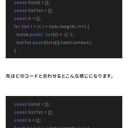
const
 listId = [];

const
 listTxt = [];

const
 li = [];

for
 (
let
 i = 
0
; i < lists.
length
; i++) {

      listId.
push
(
`list
${i + 
1
}
`
);

      listTxt.
push
(lists[i].
textContent
);

    }
先ほどのコードと合わせるとこんな感じになります。
const
 listId = [];

const
 listTxt = [];

const
 li = [];
