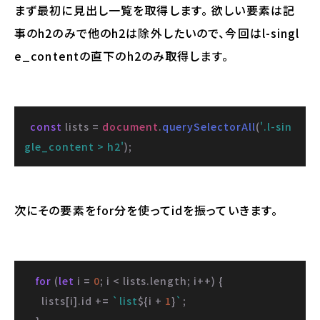
まず最初に見出し一覧を取得します。 欲しい要素は記
事のh2のみで他のh2は除外したいので、今回はl-singl
e_contentの直下のh2のみ取得します。
const
 lists = 
document
.
querySelectorAll
(
'.l-sin
gle_content > h2'
);
次にその要素をfor分を使ってidを振っていきます。
for
 (
let
 i = 
0
; i < lists.
length
; i++) {

      lists[i].
id
 += 
`list
${i + 
1
}
`
;
