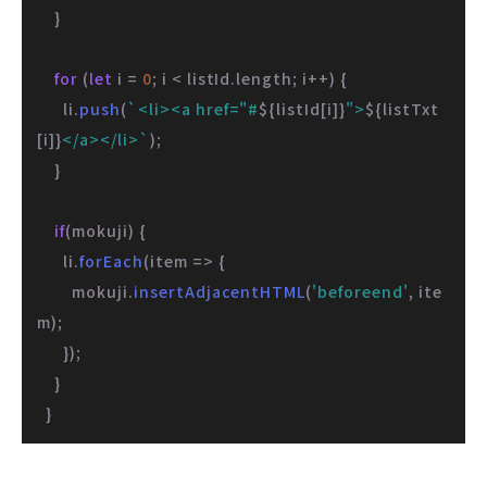
    }

for
 (
let
 i = 
0
; i < listId.
length
; i++) {

      li.
push
(
`<li><a href="#
${listId[i]}
">
${listTxt
[i]}
</a></li>`
);

    }

if
(mokuji) {

      li.
forEach
(
item
 =>
 {

        mokuji.
insertAdjacentHTML
(
'beforeend'
, ite
m);

      });

    }

  }