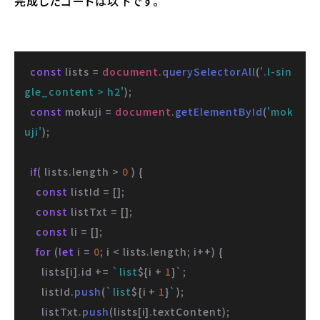
完成したコードは以下です。
const
 lists = 
document
.
querySelectorAll
(
'.l-sin
gle_content > h2'
);

const
 mokuji = 
document
.
getElementById
(
'mok
uji'
);

if
( lists.
length
 > 
0
 ) {

const
 listId = [];

const
 listTxt = [];

const
 li = [];

for
 (
let
 i = 
0
; i < lists.
length
; i++) {

      lists[i].
id
 += 
`list
${i + 
1
}
`
;

      listId.
push
(
`list
${i + 
1
}
`
);

      listTxt.
push
(lists[i].
textContent
);
