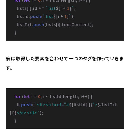
for
 (
let
 i = 
0
; i < lists.
length
; i++) {

      lists[i].
id
 += 
`list
${i + 
1
}
`
;

      listId.
push
(
`list
${i + 
1
}
`
);

      listTxt.
push
(lists[i].
textContent
);

    }
後は取得した要素を合わせて一つのタグを作っていきま
す。
for
 (
let
 i = 
0
; i < listId.
length
; i++) {

      li.
push
(
`<li><a href="#
${listId[i]}
">
${listTxt
[i]}
</a></li>`
);

    }