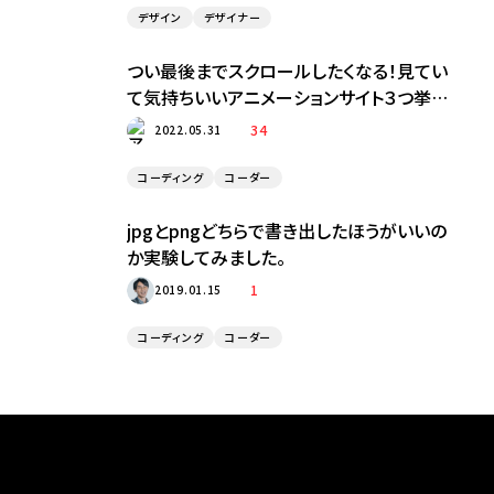
デザイン
デザイナー
つい最後までスクロールしたくなる！見てい
て気持ちいいアニメーションサイト３つ挙げ
てみました！！
34
2022.05.31
コーディング
コーダー
jpgとpngどちらで書き出したほうがいいの
か実験してみました。
1
2019.01.15
コーディング
コーダー