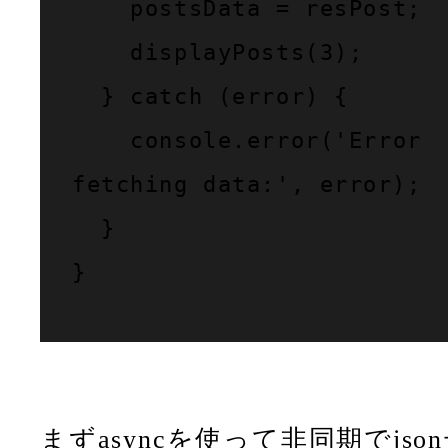
    postsData = resPost;

    displayPosts(3); 

  } catch (error) {

    console.error('Error 
fetching data:', error);

  }

}
まずasyncを使って非同期でjso