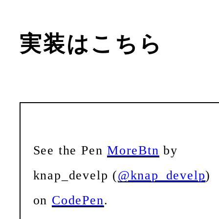
実装はこちら
See the Pen
MoreBtn
by
knap_develp (
@knap_develp
)
on
CodePen
.