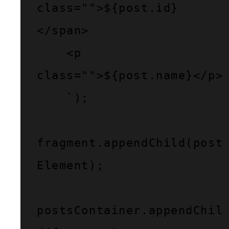
class="">${post.id}
</span>

    <p 
class="">${post.name}</p>

    `);

fragment.appendChild(post
Element);

postsContainer.appendChil