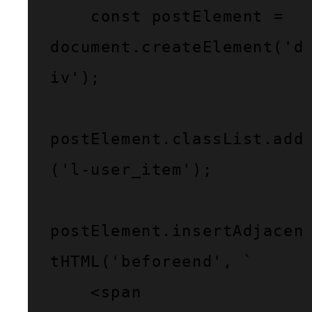
    const postElement = 
document.createElement('d
iv');

postElement.classList.add
('l-user_item');

postElement.insertAdjacen
tHTML('beforeend', `

    <span 