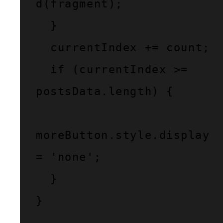
d(fragment);

  }

  currentIndex += count;

  if (currentIndex >= 
postsData.length) {

moreButton.style.display 
= 'none';

  }

}