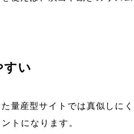
。
やすい
った量産型サイトでは真似しにく
イントになります。