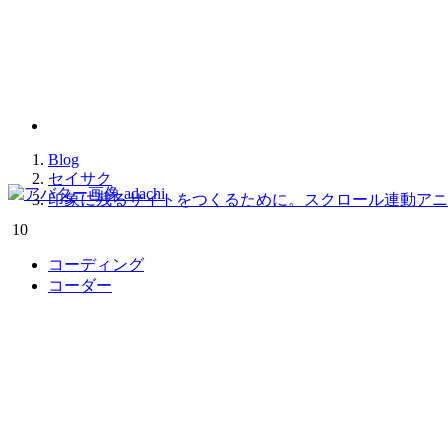
2025.07.01
印象に残るサイトをつく
Blog
セイサク
adachi
印象に残るサイトをつくるために。スクロール連動アニ
10
コーディング
コーダー