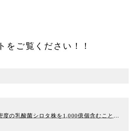
イトをご覧ください！！
「Yakult（ヤクルト）1000」「Ｙ１０００」の公式サイト。高菌数・高密度の乳酸菌シロタ株を1,000億個含むことにより、一時的な精神的ストレスがかかる状況でのストレス緩和、睡眠の質向上、腸内環境改善をサポートします。