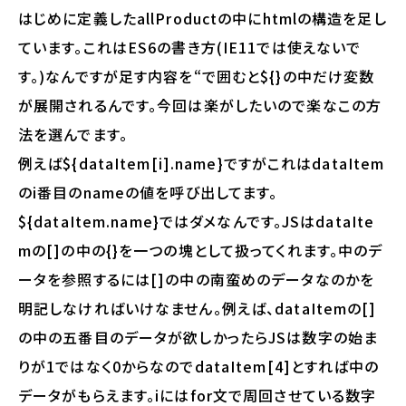
はじめに定義したallProductの中にhtmlの構造を足し
ています。これはES6の書き方(IE11では使えないで
す。)なんですが足す内容を“で囲むと${}の中だけ変数
が展開されるんです。今回は楽がしたいので楽なこの方
法を選んでます。
例えば${dataItem[i].name}ですがこれはdataItem
のi番目のnameの値を呼び出してます。
${dataItem.name}ではダメなんです。JSはdataIte
mの[]の中の{}を一つの塊として扱ってくれます。中のデ
ータを参照するには[]の中の南蛮めのデータなのかを
明記しなければいけなません。例えば、dataItemの[]
の中の五番目のデータが欲しかったらJSは数字の始ま
りが1ではなく0からなのでdataItem[4]とすれば中の
データがもらえます。iにはfor文で周回させている数字