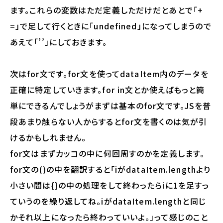
ます。これらの変数はただ定義しただけだとあとで「+
=」で足して行くときに「undefined」になってしまうので
あえて「’’」にしておきます。
次はfor文です。for文を使ってdataItem内のデータを
正確に特定していきます。for in文とか使えばもっと簡
単にできるんでしょうがまずは基本のfor文です。JSを普
段あまり触らない人からするとfor文を書くのは気が引
けるかもしれません。
for文はまずカッコの中に何回周すのかを定義します。
for文の()の中を翻訳すると「iがdataItem.lengthより
小さい間は{}の中の処理をして終わったらiに1を足すっ
ていうのを繰り返してね。iがdataItem.lengthと同じ
かそれ以上になったら終わっていいよ。」って感じのこと