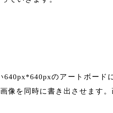
使い640px*640pxのアート
像を同時に書き出させます。画質は