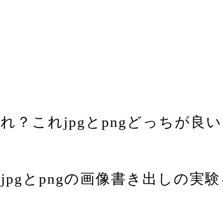
れ？これjpgとpngどっちが良
pgとpngの画像書き出しの実