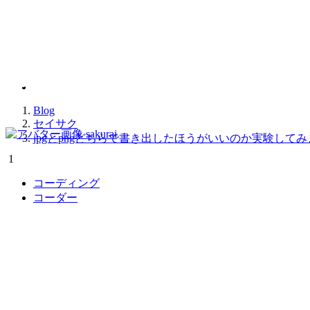
2019.01.15
jpgとpngどちらで書
Blog
セイサク
sakurai
jpgとpngどちらで書き出したほうがいいのか実験して
1
コーディング
コーダー