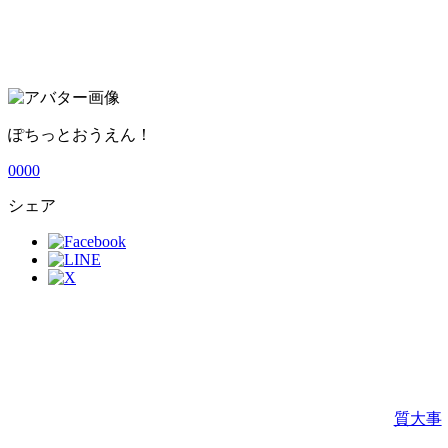
ぽちっとおうえん！
0
0
0
0
シェア
質大事